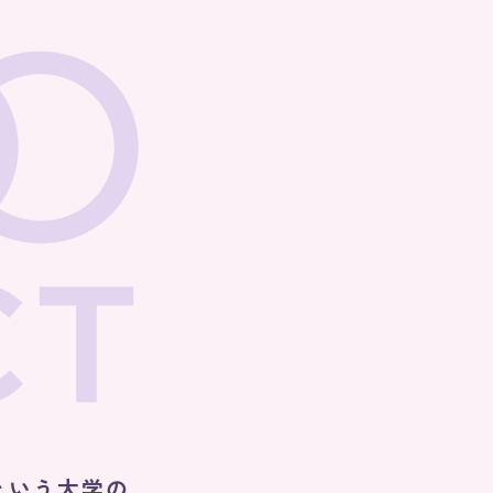
O41
O5O
O51
O6O
O61
O7O
O71
O8O
O81
O9O
O91
1OO
』という大学の