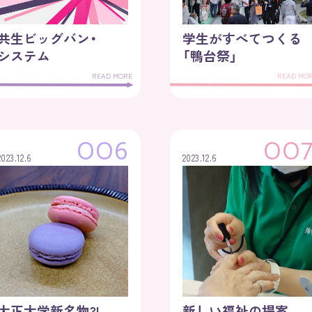
共生ビッグバン・
学生がすべてつくる
システム
「鴨台祭」
READ MORE
READ MO
OO6
OO
2023.12.6
2023.12.6
大正大学新名物?!
新しい福祉の提案