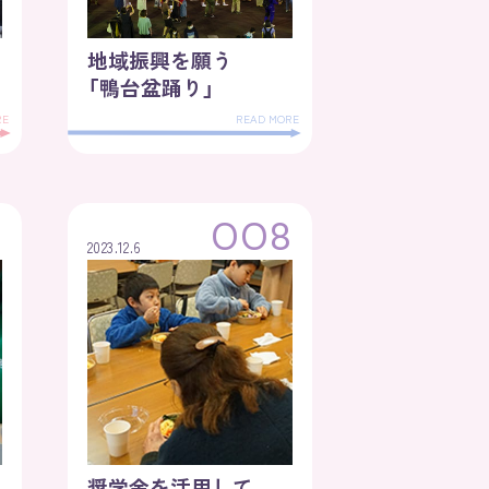
地域振興を願う
「鴨台盆踊り」
RE
READ MORE
7
OO8
2023.12.6
奨学金を活用して