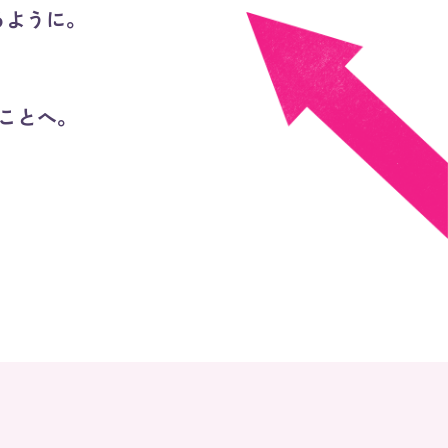
るように。
ことへ。
TOP
ABOUT
PROJECT
OO1
O1O
O11
O2O
O21
O3O
O31
O4O