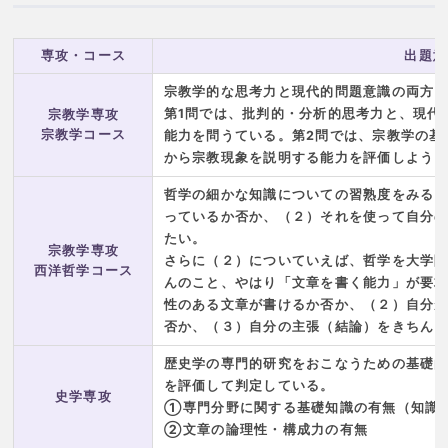
専攻・コース
出題意
宗教学的な思考力と現代的問題意識の両方
第1問では、批判的・分析的思考力と、現代
宗教学専攻
宗教学コース
能力を問うている。第2問では、宗教学の基
から宗教現象を説明する能力を評価しよう
哲学の細かな知識についての習熟度をみる
っているか否か、（２）それを使って自分
たい。
宗教学専攻
さらに（２）についていえば、哲学を大学
西洋哲学コース
んのこと、やはり「文章を書く能力」が要
性のある文章が書けるか否か、（２）自分
否か、（３）自分の主張（結論）をきちん
歴史学の専門的研究をおこなうための基礎
を評価して判定している。
史学専攻
①専門分野に関する基礎知識の有無（知識
②文章の論理性・構成力の有無