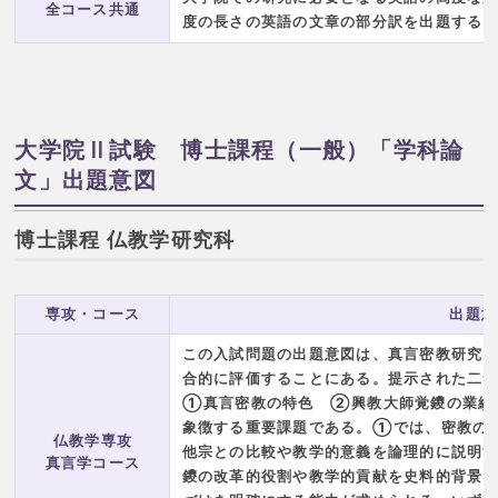
全コース共通
度の長さの英語の文章の部分訳を出題する
大学院Ⅱ試験 博士課程（一般）「学科論
文」出題意図
博士課程 仏教学研究科
専攻・コース
出題意
この入試問題の出題意図は、真言密教研究
合的に評価することにある。提示された二
①真言密教の特色 ②興教大師覚鑁の業績
象徴する重要課題である。①では、密教の
仏教学専攻
他宗との比較や教学的意義を論理的に説明
真言学コース
鑁の改革的役割や教学的貢献を史料的背景