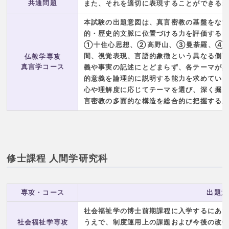
共通問題
また、それを適切に表現することができる
本試験の出題意図は、真言密教の基盤をな
的・歴史的文脈に位置づける力を評価する
①十住心思想、②高野山、③曼荼羅、④真
間、視覚表現、言語的象徴という異なる側
仏教学専攻
真言学コース
義や事実の記述にとどまらず、各テーマが
的意義を論理的に説明する能力を求めてい
心や理解度に応じてテーマを選び、深く掘
言密教の多面的な構造を総合的に把握する
修士課程 人間学研究科
専攻・コース
出題意
社会福祉学の博士前期課程に入学するにあ
社会福祉学専攻
うえで、制度運用上の課題および今後の改