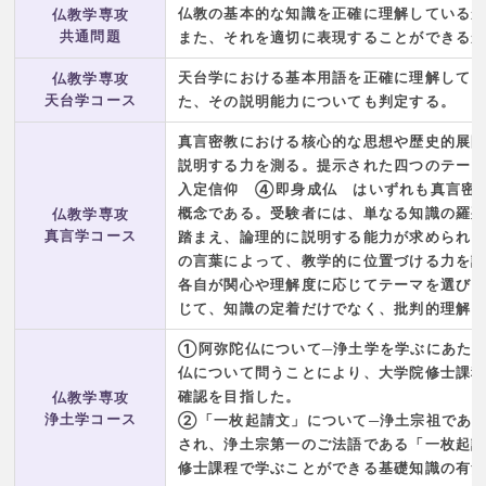
仏教の基本的な知識を正確に理解している
仏教学専攻
共通問題
また、それを適切に表現することができる
天台学における基本用語を正確に理解して
仏教学専攻
天台学コース
た、その説明能力についても判定する。
真言密教における核心的な思想や歴史的展
説明する力を測る。提示された四つのテー
入定信仰 ④即身成仏 はいずれも真言密
概念である。受験者には、単なる知識の羅
仏教学専攻
真言学コース
踏まえ、論理的に説明する能力が求められ
の言葉によって、教学的に位置づける力を
各自が関心や理解度に応じてテーマを選び
じて、知識の定着だけでなく、批判的理解
①阿弥陀仏について─浄土学を学ぶにあた
仏について問うことにより、大学院修士課
確認を目指した。
仏教学専攻
浄土学コース
②「一枚起請文」について─浄土宗祖であ
され、浄土宗第一のご法語である「一枚起
修士課程で学ぶことができる基礎知識の有