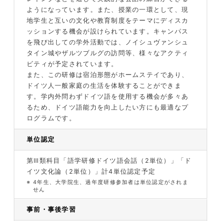
ようになっています。また、授業の一環として、現
地学生と互いの文化や教育制度をテーマにディスカ
ッションする機会が設けられています。キャンパス
を飛び出しての学外活動では、ノイシュヴァンシュ
タイン城やザルツブルグの訪問等、様々なアクティ
ビティが予定されています。
また、この研修は宿泊形態がホームステイであり、
ドイツ人一般家庭の生活を体験することができま
す。学内外問わずドイツ語を使用する機会が多々あ
るため、ドイツ語能力を向上したい方にも最適なプ
ログラムです。
単位認定
第Ⅲ類科目「語学研修ドイツ語会話（2単位）」「ド
イツ文化論（2単位）」計4単位認定予定
※
4年生、大学院生、過年度研修参加者は単位認定がされま
せん
事前・事後学習