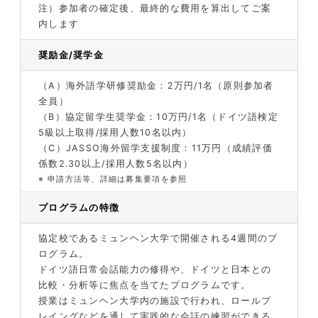
注）参加者の確定後、最終的な費用を算出してご案
内します
奨励金/奨学金
（A）
海外語学研修奨励金：2万円/1名（原則参加者
全員）
（B）
協定留学生奨学金：10万円/1名（ドイツ語検定
5級以上取得/採用人数10名以内）
（C）
JASSO海外留学支援制度：11万円（成績評価
係数2.30以上/採用人数5名以内）
※
申請方法等、詳細は募集要項を参照
プログラムの特徴
協定校であるミュンヘン大学で開催される4週間のプ
ログラム。
ドイツ語日常会話能力の修得や、ドイツと日本との
比較・分析等に焦点を当てたプログラムです。
授業はミュンヘン大学内の施設で行われ、ロールプ
レイングなどを通して実践的な会話の練習ができる