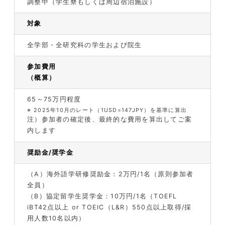
調整中（学生寮もしくは周辺宿泊施設）
対象
全学部・全研究科の学生および院生
参加費用
（概算）
65～75万円程度
※
2025年10月のレート（1USD=147JPY）を基準に算出
注）参加者の確定後、最終的な費用を算出してご案
内します
奨励金/奨学金
（A）
海外語学研修奨励金：2万円/1名（原則参加者
全員）
（B）
協定留学生奨学金：10万円/1名（TOEFL
iBT42点以上 or TOEIC（L&R）550点以上取得/採
用人数10名以内）