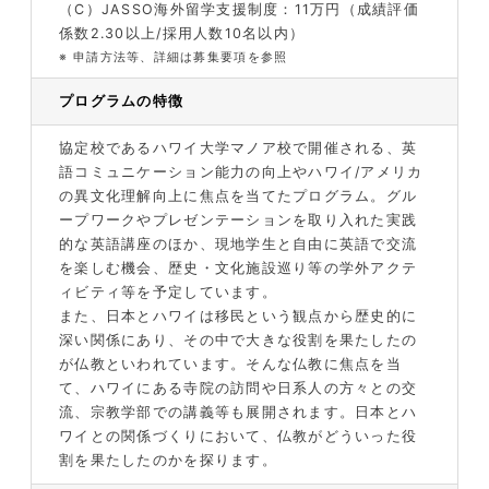
（C）
JASSO海外留学支援制度：11万円（成績評価
係数2.30以上/採用人数10名以内）
※
申請方法等、詳細は募集要項を参照
プログラムの特徴
協定校であるハワイ大学マノア校で開催される、英
語コミュニケーション能力の向上やハワイ/アメリカ
の異文化理解向上に焦点を当てたプログラム。グル
ープワークやプレゼンテーションを取り入れた実践
的な英語講座のほか、現地学生と自由に英語で交流
を楽しむ機会、歴史・文化施設巡り等の学外アクテ
ィビティ等を予定しています。
また、日本とハワイは移民という観点から歴史的に
深い関係にあり、その中で大きな役割を果たしたの
が仏教といわれています。そんな仏教に焦点を当
て、ハワイにある寺院の訪問や日系人の方々との交
流、宗教学部での講義等も展開されます。日本とハ
ワイとの関係づくりにおいて、仏教がどういった役
割を果たしたのかを探ります。