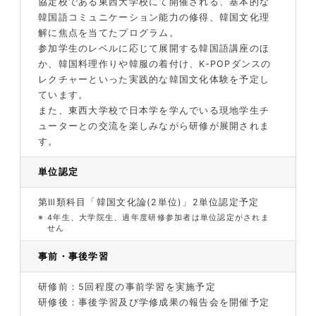
協定校である東西大学校にて開催される、基本的な
韓国語コミュニケーション能力の修得、韓国文化理
解に焦点を当てたプログラム。
参加学生のレベルに応じて展開する韓国語講座のほ
か、韓国料理作りや韓服の着付け、K-POPダンスの
レクチャーといった実践的な韓国文化体験を予定し
ています。
また、東西大学校で日本学を学んでいる現地学生チ
ューターとの交流を楽しみながら研修が展開されま
す。
単位認定
第Ⅲ類科目「韓国文化論(2単位)」2単位認定予定
※
4年生、大学院生、過年度研修参加者は単位認定がされま
せん
事前・事後学習
研修前：5回程度の事前学習を実施予定
研修後：事後学習及び学修成果の報告会を開催予定