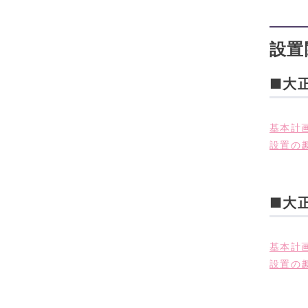
設置
■大
基本計画
設置の趣
■大
基本計画
設置の趣