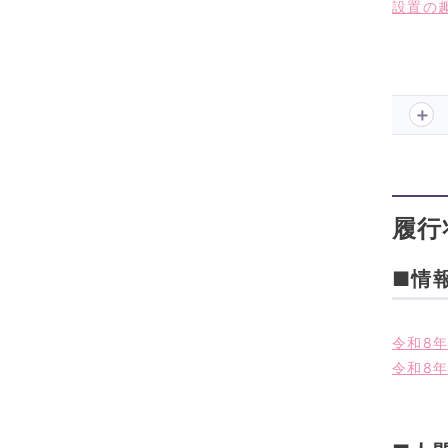
設置の趣
履行
■情
令和8年
令和8年