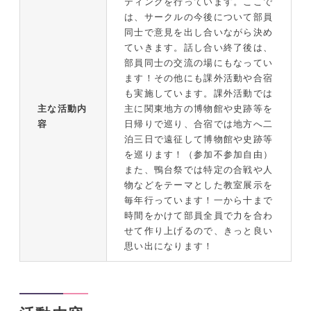
ティングを行っています。ここで
は、サークルの今後について部員
同士で意見を出し合いながら決め
ていきます。話し合い終了後は、
部員同士の交流の場にもなってい
ます！その他にも課外活動や合宿
も実施しています。課外活動では
主な活動内
主に関東地方の博物館や史跡等を
容
日帰りで巡り、合宿では地方へ二
泊三日で遠征して博物館や史跡等
を巡ります！（参加不参加自由）
また、鴨台祭では特定の合戦や人
物などをテーマとした教室展示を
毎年行っています！一から十まで
時間をかけて部員全員で力を合わ
せて作り上げるので、きっと良い
思い出になります！