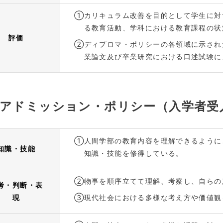
①
カリキュラム改善を目的として学生に対
る教育活動、学科における教育課程の状
評価
②
ディプロマ・ポリシーの各領域に示され
業論文及び卒業研究における口述試験に
アドミッション・ポリシー（入学者受
①
人間学部の教育内容を理解できるように
知識・技能
知識・技能を修得している。
②
物事を順序立てて理解、考察し、自らの
考・判断・表
現
③
現代社会における多様な考え方や価値観