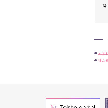
関
人間
社会