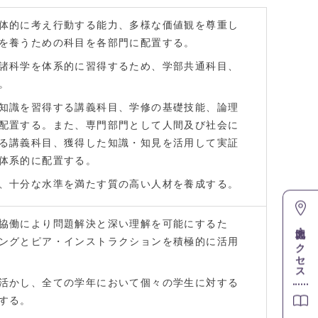
体的に考え行動する能力、多様な価値観を尊重し
を養うための科目を各部門に配置する。
諸科学を体系的に習得するため、学部共通科目、
。
知識を習得する講義科目、学修の基礎技能、論理
配置する。また、専門部門として人間及び社会に
る講義科目、獲得した知識・知見を活用して実証
体系的に配置する。
、十分な水準を満たす質の高い人材を養成する。
協働により問題解決と深い理解を可能にするた
地図・アクセス
ングとピア・インストラクションを積極的に活用
活かし、全ての学年において個々の学生に対する
する。
資料請求