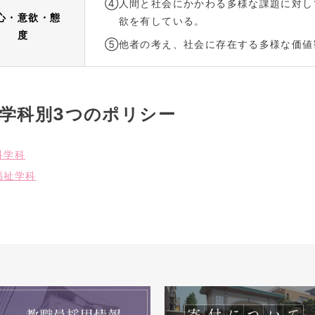
④
人間と社会にかかわる多様な課題に対し
心・意欲・態
欲を有している。
度
⑤
他者の考え、社会に存在する多様な価値
学科別3つのポリシー
科学科
福祉学科