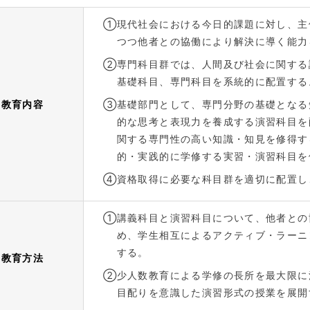
①
現代社会における今日的課題に対し、主
つつ他者との協働により解決に導く能力
②
専門科目群では、人間及び社会に関する
基礎科目、専門科目を系統的に配置する
教育内容
③
基礎部門として、専門分野の基礎となる
的な思考と表現力を養成する演習科目を
関する専門性の高い知識・知見を修得す
的・実践的に学修する実習・演習科目を
④
資格取得に必要な科目群を適切に配置し
①
講義科目と演習科目について、他者との
め、学生相互によるアクティブ・ラーニ
する。
教育方法
②
少人数教育による学修の長所を最大限に
目配りを意識した演習形式の授業を展開