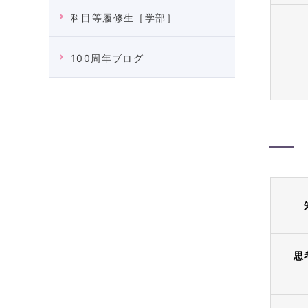
科目等履修生［学部］
100周年ブログ
思