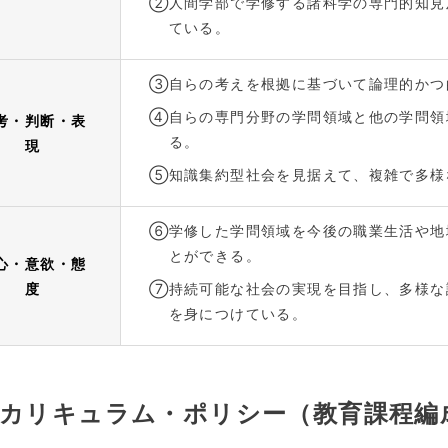
②
人間学部で学修する諸科学の専門的知見
ている。
③
自らの考えを根拠に基づいて論理的かつ
④
自らの専門分野の学問領域と他の学問領
考・判断・表
る。
現
⑤
知識集約型社会を見据えて、複雑で多様
⑥
学修した学問領域を今後の職業生活や地
とができる。
心・意欲・態
度
⑦
持続可能な社会の実現を目指し、多様な
を身につけている。
カリキュラム・ポリシー（教育課程編