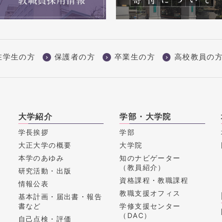
在学生の方
保護者の方
卒業生の方
高校教員の
大学紹介
学部・大学院
学長挨拶
学部
大正大学の概要
大学院
本学のあゆみ
知のナビゲーター
（教員紹介）
研究活動・出版
資格課程・教職課程
情報公表
教職支援オフィス
基本計画・届出書・報告
書など
学修支援センター
（DAC）
自己点検・評価